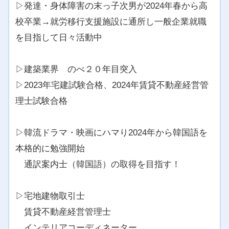
▷発達・身体障害の末っ子次男が2024年春から高
校卒業→就労移行支援施設に通所し一般企業就職
を目指して日々活動中
▷建築業界 のべ２０年目突入
▷2023年宅建試験合格、2024年賃貸不動産経営管
理士試験合格
▷韓流ドラマ・映画にハマり2024年から韓国語を
本格的に勉強開始
通訳案内士（韓国語）の取得を目指す！
▷宅地建物取引士
賃貸不動産経営管理士
インテリアコーディネーター