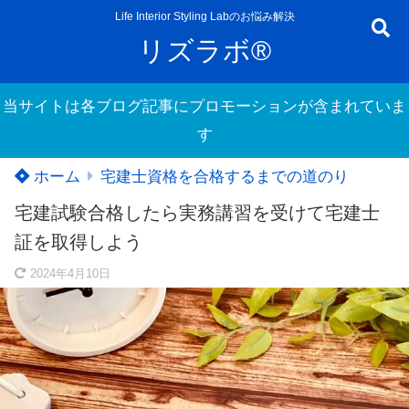
Life Interior Styling Labのお悩み解決
リズラボ®
当サイトは各ブログ記事にプロモーションが含まれていま
す
ホーム
宅建士資格を合格するまでの道のり
宅建試験合格したら実務講習を受けて宅建士
証を取得しよう
2024年4月10日