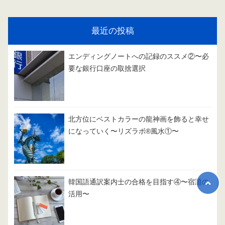
最近の投稿
エンディングノートへの記録のススメ②〜必
要な銀行口座の取捨選択
北方位にベストカラーの龍神画を飾ると幸せ
になっていく〜リズラボ®️風水①〜
韓国語通訳案内士の合格を目指す④〜宿題の
活用〜