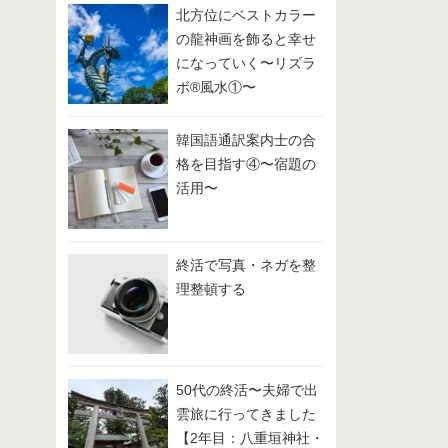
北方位にベストカラー
の龍神画を飾ると幸せ
になっていく〜リズラ
ボ®️風水①〜
韓国語通訳案内士の合
格を目指す④〜宿題の
活用〜
終活で写真・ネガを整
理整頓する
50代の終活〜夫婦で出
雲旅に行ってきました
【2年目：八重垣神社・