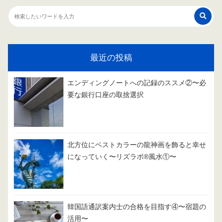
最近の投稿
エンディングノートへの記録のススメ②〜必
要な銀行口座の取捨選択
北方位にベストカラーの龍神画を飾ると幸せ
になっていく〜リズラボ®️風水①〜
韓国語通訳案内士の合格を目指す④〜宿題の
活用〜