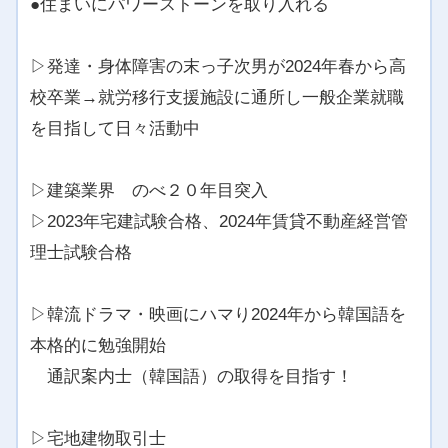
●住まいにパワーストーンを取り入れる
▷発達・身体障害の末っ子次男が2024年春から高
校卒業→就労移行支援施設に通所し一般企業就職
を目指して日々活動中
▷建築業界 のべ２０年目突入
▷2023年宅建試験合格、2024年賃貸不動産経営管
理士試験合格
▷韓流ドラマ・映画にハマり2024年から韓国語を
本格的に勉強開始
通訳案内士（韓国語）の取得を目指す！
▷宅地建物取引士