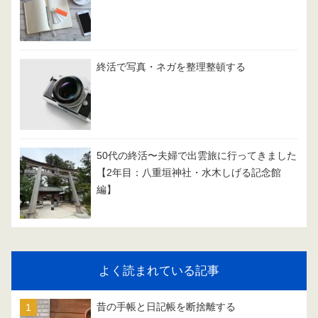
終活で写真・ネガを整理整頓する
50代の終活〜夫婦で出雲旅に行ってきました
【2年目：八重垣神社・水木しげる記念館
編】
よく読まれている記事
昔の手帳と日記帳を断捨離する