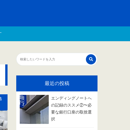
す
最近の投稿
エンディングノートへ
格
の記録のススメ②〜必
要な銀行口座の取捨選
択