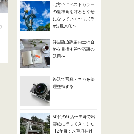
北方位にベストカラー
の龍神画を飾ると幸せ
になっていく〜リズラ
ボ®️風水①〜
の
し
韓国語通訳案内士の合
格を目指す④〜宿題の
活用〜
終活で写真・ネガを整
理整頓する
50代の終活〜夫婦で出
雲旅に行ってきました
【2年目：八重垣神社・