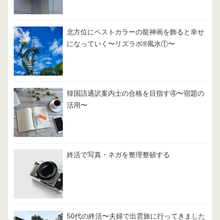
北方位にベストカラーの龍神画を飾ると幸せ
になっていく〜リズラボ®️風水①〜
韓国語通訳案内士の合格を目指す④〜宿題の
活用〜
終活で写真・ネガを整理整頓する
50代の終活〜夫婦で出雲旅に行ってきました