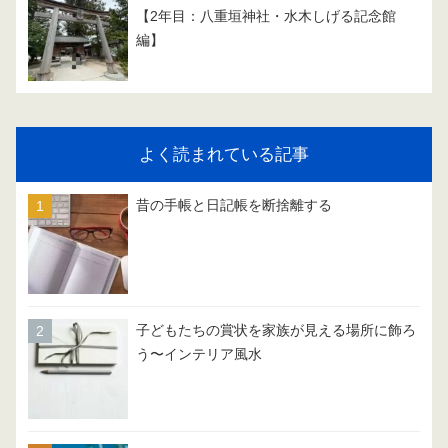
【2年目：八重垣神社・水木しげる記念館
編】
よく読まれている記事
昔の手帳と日記帳を断捨離する
子どもたちの賞状を家族が見える場所に飾ろ
う〜インテリア風水