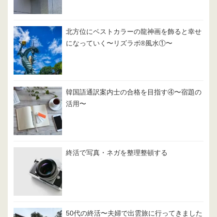
北方位にベストカラーの龍神画を飾ると幸せ
になっていく〜リズラボ®️風水①〜
韓国語通訳案内士の合格を目指す④〜宿題の
活用〜
終活で写真・ネガを整理整頓する
50代の終活〜夫婦で出雲旅に行ってきました