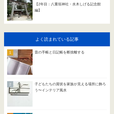
【2年目：八重垣神社・水木しげる記念館
編】
よく読まれている記事
昔の手帳と日記帳を断捨離する
子どもたちの賞状を家族が見える場所に飾ろ
う〜インテリア風水