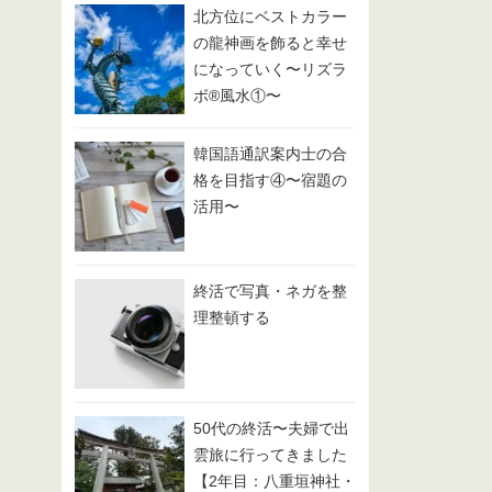
北方位にベストカラー
の龍神画を飾ると幸せ
になっていく〜リズラ
ボ®️風水①〜
韓国語通訳案内士の合
格を目指す④〜宿題の
活用〜
終活で写真・ネガを整
理整頓する
50代の終活〜夫婦で出
雲旅に行ってきました
【2年目：八重垣神社・