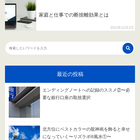
家庭と仕事での断捨離効果とは
2021年12月2日
最近の投稿
エンディングノートへの記録のススメ②〜必
要な銀行口座の取捨選択
北方位にベストカラーの龍神画を飾ると幸せ
になっていく〜リズラボ®️風水①〜