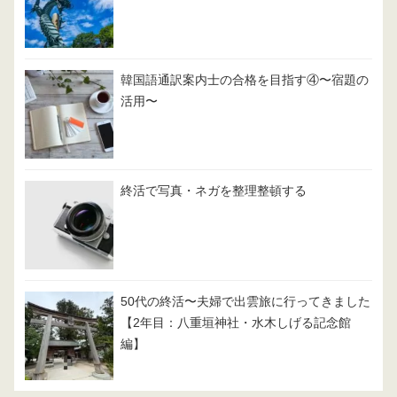
韓国語通訳案内士の合格を目指す④〜宿題の
活用〜
終活で写真・ネガを整理整頓する
50代の終活〜夫婦で出雲旅に行ってきました
【2年目：八重垣神社・水木しげる記念館
編】