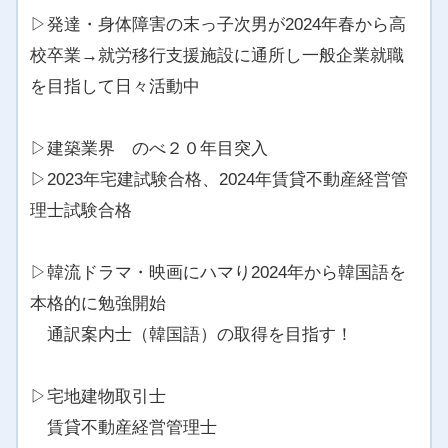
▷発達・身体障害の末っ子次男が2024年春から高
校卒業→就労移行支援施設に通所し一般企業就職
を目指して日々活動中
▷建築業界 のべ２０年目突入
▷2023年宅建試験合格、2024年賃貸不動産経営管
理士試験合格
▷韓流ドラマ・映画にハマり2024年から韓国語を
本格的に勉強開始
通訳案内士（韓国語）の取得を目指す！
▷宅地建物取引士
賃貸不動産経営管理士