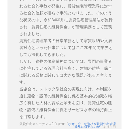
わる社会的事故が発生し、賃貸住宅管理業界に対す
る社会的信頼が揺らぐ事態となりました。そのよう
な状況の中、令和3年6月に賃貸住宅管理業法が施行
され「賃貸住宅の維持保全」が管理業務として定義
されました。
賃貸住宅管理業者の日常業務として家賃収納や入居
者対応といった仕事についてはここ20年間で業界と
しても深化してきました。
しかし、建物の修繕業務については、専門の事業者
に外注している管理会社も多く、建物の維持・保全
に関わる業務に関しては大きな課題があると考えま
す。
当協会は、ストック型社会の実現に向け、本制度を
通じ建物・設備の維持保全に係る基本的な知識を幅
広く有した人材の育成と輩出を図り、賃貸住宅の建
物・設備の維持保全に係るサービス水準の維持向上
を目指します。
賃貸住宅メンテナンス主任者HP「
なぜ、今この資格が賃貸住宅管理
業界に必要なのか
」より引用