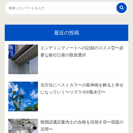
最近の投稿
エンディングノートへの記録のススメ②〜必
要な銀行口座の取捨選択
北方位にベストカラーの龍神画を飾ると幸せ
になっていく〜リズラボ®️風水①〜
韓国語通訳案内士の合格を目指す④〜宿題の
活用〜