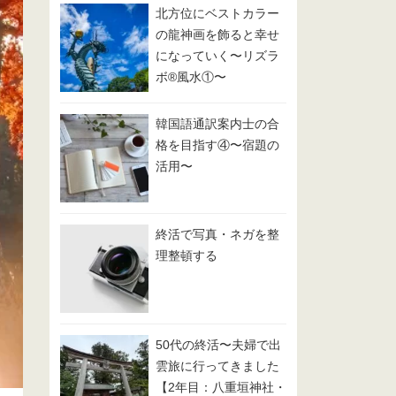
北方位にベストカラー
の龍神画を飾ると幸せ
になっていく〜リズラ
ボ®️風水①〜
韓国語通訳案内士の合
格を目指す④〜宿題の
活用〜
終活で写真・ネガを整
理整頓する
50代の終活〜夫婦で出
雲旅に行ってきました
【2年目：八重垣神社・