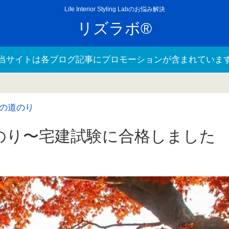
Life Interior Styling Labのお悩み解決
リズラボ®
当サイトは各ブログ記事にプロモーションが含まれていま
の道のり
のり〜宅建試験に合格しました