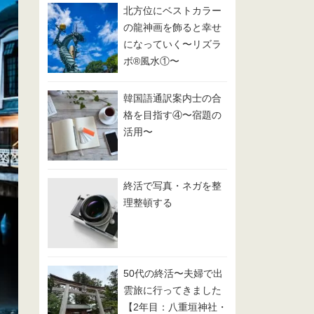
北方位にベストカラー
の龍神画を飾ると幸せ
になっていく〜リズラ
ボ®️風水①〜
韓国語通訳案内士の合
格を目指す④〜宿題の
活用〜
終活で写真・ネガを整
理整頓する
50代の終活〜夫婦で出
雲旅に行ってきました
【2年目：八重垣神社・