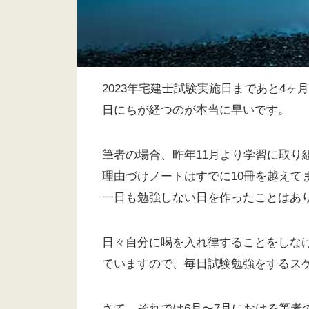
2023年宅建士試験実施日まであと4ヶ
日にちが経つのが本当に早いです。
筆者の場合、昨年11月より学習に取り
理由づけノートはすでに10冊を越えて
一日も勉強しない日を作ったことはあ
日々自分に喝を入れ律することをしなけ
ていますので、毎日試験勉強をするス
さて、それでは6月〜7月における筆者