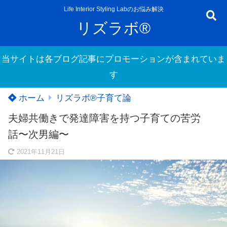
Life Interior Styling Labのお悩み解決
リズラボ®
当サイトは各ブログ記事にプロモーションが含まれていま
す
ホーム
リズラボ®️子育て論
夫婦共働きで発達障害を持つ子育ての苦労
話〜次男編〜
2021年11月21日