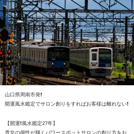
山口県周南市発❗️
開運風水鑑定でサロン創りをすればお客様は離れない❗️
【開運❗️風水鑑定27年】
貴女の個性が輝くパワースポットサロンの創り方をお