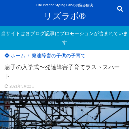
Life Interior Styling Labのお悩み解決
リズラボ®
当サイトは各ブログ記事にプロモーションが含まれていま
す
ホーム
発達障害の子供の子育て
息子の入学式〜発達障害子育てラストスパー
ト
2021年5月22日