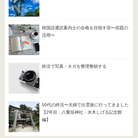
韓国語通訳案内士の合格を目指す④〜宿題の
活用〜
終活で写真・ネガを整理整頓する
50代の終活〜夫婦で出雲旅に行ってきました
【2年目：八重垣神社・水木しげる記念館
編】