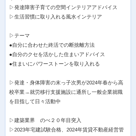
▷発達障害子育ての空間インテリアアドバイス
▷生活習慣に取り入れる風水インテリア
▷テーマ
●自分に合わせた終活での断捨離方法
●自分のクセを活かした住まいアドバイス
●住まいにパワーストーンを取り入れる
▷発達・身体障害の末っ子次男が2024年春から高
校卒業→就労移行支援施設に通所し一般企業就職
を目指して日々活動中
▷建築業界 のべ２０年目突入
▷2023年宅建試験合格、2024年賃貸不動産経営管