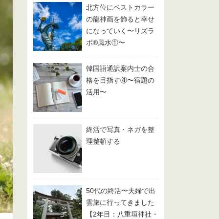
北方位にベストカラー
の龍神画を飾ると幸せ
になっていく〜リズラ
ボ®️風水①〜
韓国語通訳案内士の合
格を目指す④〜宿題の
活用〜
終活で写真・ネガを整
理整頓する
50代の終活〜夫婦で出
雲旅に行ってきました
【2年目：八重垣神社・