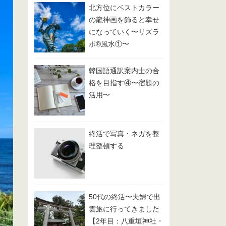
北方位にベストカラー
の龍神画を飾ると幸せ
になっていく〜リズラ
ボ®️風水①〜
韓国語通訳案内士の合
格を目指す④〜宿題の
活用〜
終活で写真・ネガを整
理整頓する
50代の終活〜夫婦で出
雲旅に行ってきました
【2年目：八重垣神社・