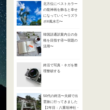
北方位にベストカラー
の龍神画を飾ると幸せ
になっていく〜リズラ
ボ®️風水①〜
韓国語通訳案内士の合
格を目指す④〜宿題の
活用〜
終活で写真・ネガを整
理整頓する
50代の終活〜夫婦で出
雲旅に行ってきました
【2年目：八重垣神社・