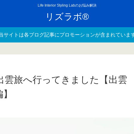
Life Interior Styling Labのお悩み解決
リズラボ®
当サイトは各ブログ記事にプロモーションが含まれていま
で出雲旅へ行ってきました【出雲
編】