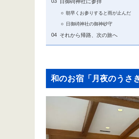
日御碕神社に参拝
朝早くお参りすると雨が止んだ
日御碕神社の御神砂守
それから帰路、次の旅へ
和のお宿「月夜のうさ