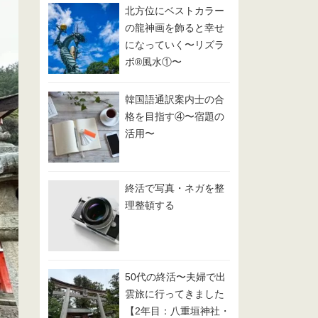
北方位にベストカラー
の龍神画を飾ると幸せ
になっていく〜リズラ
ボ®️風水①〜
韓国語通訳案内士の合
格を目指す④〜宿題の
活用〜
終活で写真・ネガを整
理整頓する
50代の終活〜夫婦で出
雲旅に行ってきました
【2年目：八重垣神社・