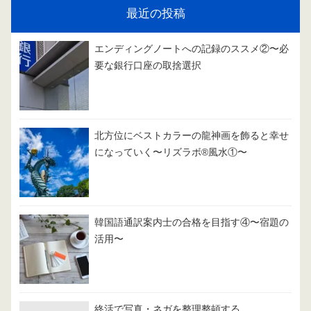
最近の投稿
エンディングノートへの記録のススメ②〜必
要な銀行口座の取捨選択
北方位にベストカラーの龍神画を飾ると幸せ
になっていく〜リズラボ®️風水①〜
韓国語通訳案内士の合格を目指す④〜宿題の
活用〜
終活で写真・ネガを整理整頓する