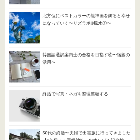
北方位にベストカラーの龍神画を飾ると幸せ
になっていく〜リズラボ®️風水①〜
韓国語通訳案内士の合格を目指す④〜宿題の
活用〜
終活で写真・ネガを整理整頓する
50代の終活〜夫婦で出雲旅に行ってきました