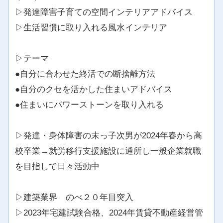
▷発達障害子育ての空間インテリアアドバイス
▷生活習慣に取り入れる風水インテリア
▷テーマ
●自分に合わせた終活での断捨離方法
●自分のクセを活かした住まいアドバイス
●住まいにパワーストーンを取り入れる
▷発達・身体障害の末っ子次男が2024年春から高
校卒業→就労移行支援施設に通所し一般企業就職
を目指して日々活動中
▷建築業界 のべ２０年目突入
▷2023年宅建試験合格、2024年賃貸不動産経営管