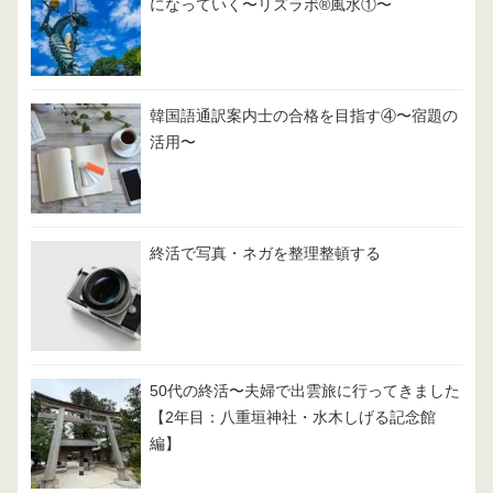
になっていく〜リズラボ®️風水①〜
韓国語通訳案内士の合格を目指す④〜宿題の
活用〜
終活で写真・ネガを整理整頓する
50代の終活〜夫婦で出雲旅に行ってきました
【2年目：八重垣神社・水木しげる記念館
編】