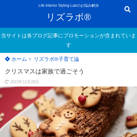
Life Interior Styling Labのお悩み解決
リズラボ®
当サイトは各ブログ記事にプロモーションが含まれていま
す
ホーム
リズラボ®️子育て論
クリスマスは家族で過ごそう
2023年12月28日