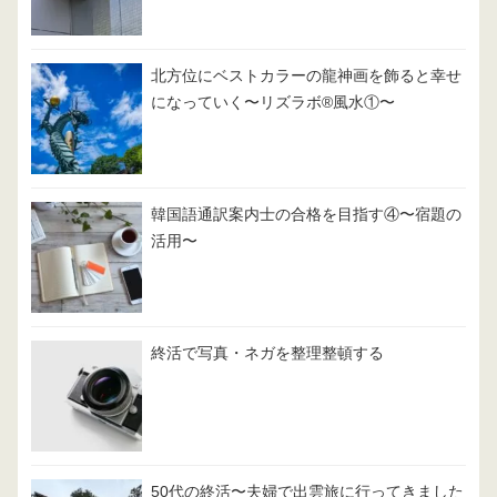
北方位にベストカラーの龍神画を飾ると幸せ
になっていく〜リズラボ®️風水①〜
韓国語通訳案内士の合格を目指す④〜宿題の
活用〜
終活で写真・ネガを整理整頓する
50代の終活〜夫婦で出雲旅に行ってきました