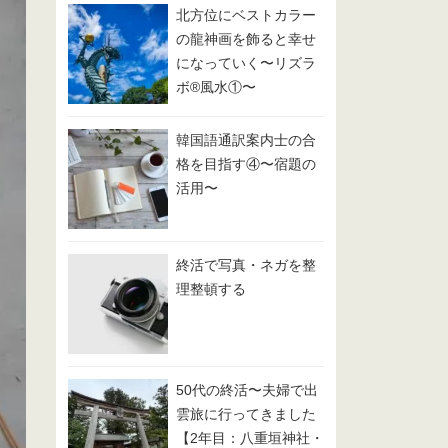
北方位にベストカラー
の龍神画を飾ると幸せ
になっていく〜リズラ
ボ®️風水①〜
韓国語通訳案内士の合
格を目指す④〜宿題の
活用〜
終活で写真・ネガを整
理整頓する
50代の終活〜夫婦で出
雲旅に行ってきました
【2年目：八重垣神社・