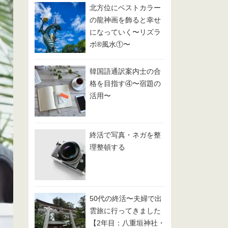
北方位にベストカラー
の龍神画を飾ると幸せ
になっていく〜リズラ
ボ®️風水①〜
韓国語通訳案内士の合
格を目指す④〜宿題の
活用〜
終活で写真・ネガを整
理整頓する
50代の終活〜夫婦で出
雲旅に行ってきました
【2年目：八重垣神社・