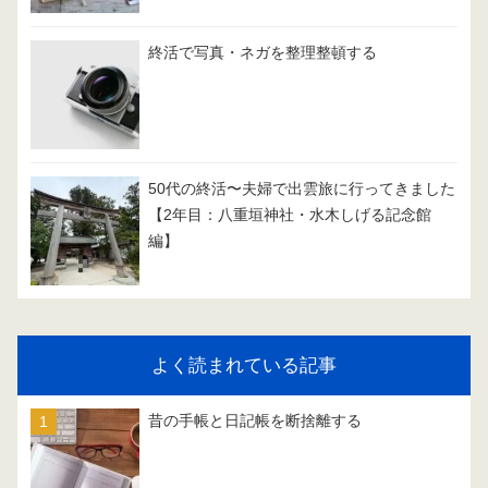
終活で写真・ネガを整理整頓する
50代の終活〜夫婦で出雲旅に行ってきました
【2年目：八重垣神社・水木しげる記念館
編】
よく読まれている記事
昔の手帳と日記帳を断捨離する