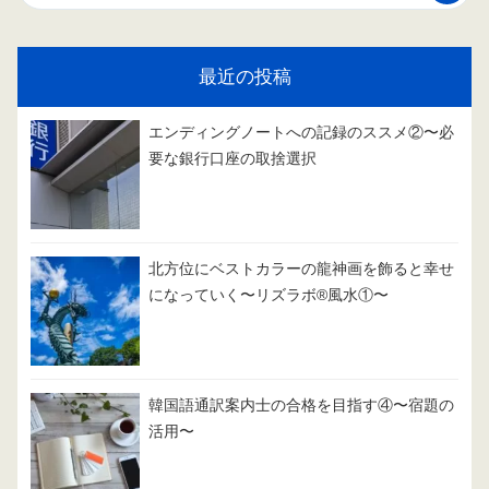
最近の投稿
エンディングノートへの記録のススメ②〜必
要な銀行口座の取捨選択
北方位にベストカラーの龍神画を飾ると幸せ
になっていく〜リズラボ®️風水①〜
韓国語通訳案内士の合格を目指す④〜宿題の
活用〜