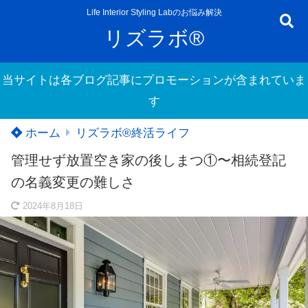
Life Interior Styling Labのお悩み解決
リズラボ®
当サイトは各ブログ記事にプロモーションが含まれていま
す
ホーム
リズラボ®️終活ライフ
管理せず放置空き家の後しまつ①〜相続登記
の名義変更の難しさ
2024年8月18日