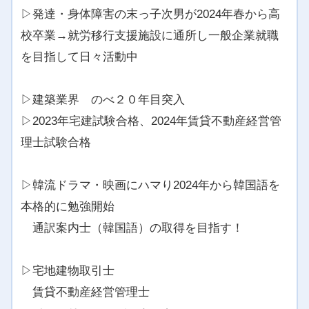
▷発達・身体障害の末っ子次男が2024年春から高
校卒業→就労移行支援施設に通所し一般企業就職
を目指して日々活動中
▷建築業界 のべ２０年目突入
▷2023年宅建試験合格、2024年賃貸不動産経営管
理士試験合格
▷韓流ドラマ・映画にハマり2024年から韓国語を
本格的に勉強開始
通訳案内士（韓国語）の取得を目指す！
▷宅地建物取引士
賃貸不動産経営管理士