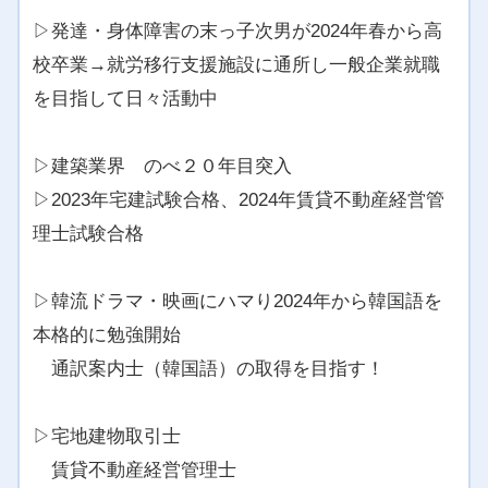
▷発達・身体障害の末っ子次男が2024年春から高
校卒業→就労移行支援施設に通所し一般企業就職
を目指して日々活動中
▷建築業界 のべ２０年目突入
▷2023年宅建試験合格、2024年賃貸不動産経営管
理士試験合格
▷韓流ドラマ・映画にハマり2024年から韓国語を
本格的に勉強開始
通訳案内士（韓国語）の取得を目指す！
▷宅地建物取引士
賃貸不動産経営管理士