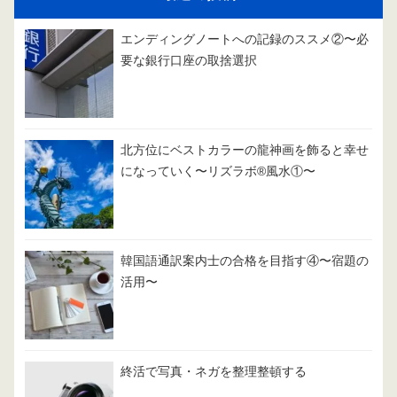
エンディングノートへの記録のススメ②〜必
要な銀行口座の取捨選択
北方位にベストカラーの龍神画を飾ると幸せ
になっていく〜リズラボ®️風水①〜
韓国語通訳案内士の合格を目指す④〜宿題の
活用〜
終活で写真・ネガを整理整頓する