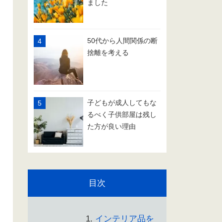
ました
50代から人間関係の断
捨離を考える
子どもが成人してもな
るべく子供部屋は残し
た方が良い理由
目次
インテリア品を