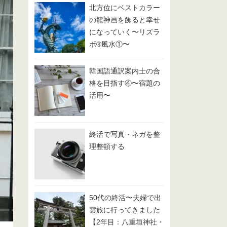
北方位にベストカラー
の龍神画を飾ると幸せ
になっていく〜リズラ
ボ®️風水①〜
韓国語通訳案内士の合
格を目指す④〜宿題の
活用〜
終活で写真・ネガを整
理整頓する
50代の終活〜夫婦で出
雲旅に行ってきました
【2年目：八重垣神社・