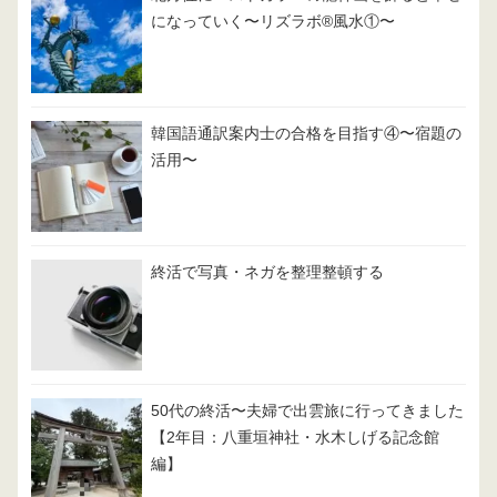
になっていく〜リズラボ®️風水①〜
韓国語通訳案内士の合格を目指す④〜宿題の
活用〜
終活で写真・ネガを整理整頓する
50代の終活〜夫婦で出雲旅に行ってきました
【2年目：八重垣神社・水木しげる記念館
編】