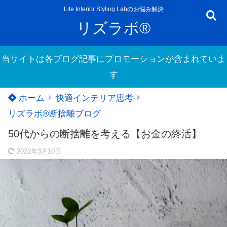
Life Interior Styling Labのお悩み解決
リズラボ®
当サイトは各ブログ記事にプロモーションが含まれていま
す
ホーム
快適インテリア思考
リズラボ®️断捨離ブログ
50代からの断捨離を考える【お金の終活】
2022年3月10日