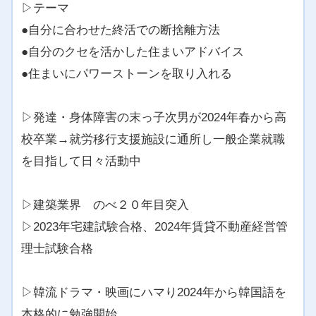
▷テーマ
●自分に合わせた終活での断捨離方法
●自分のクセを活かした住まいアドバイス
●住まいにパワーストーンを取り入れる
▷発達・身体障害の末っ子次男が2024年春から高
校卒業→就労移行支援施設に通所し一般企業就職
を目指して日々活動中
▷建築業界 のべ２０年目突入
▷2023年宅建試験合格、2024年賃貸不動産経営管
理士試験合格
▷韓流ドラマ・映画にハマり2024年から韓国語を
本格的に勉強開始