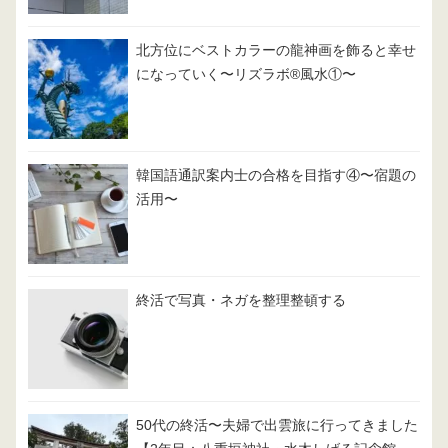
北方位にベストカラーの龍神画を飾ると幸せ
になっていく〜リズラボ®️風水①〜
韓国語通訳案内士の合格を目指す④〜宿題の
活用〜
終活で写真・ネガを整理整頓する
50代の終活〜夫婦で出雲旅に行ってきました