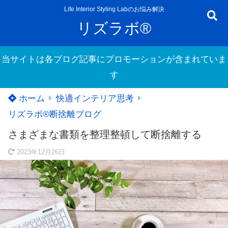
Life Interior Styling Labのお悩み解決
リズラボ®
当サイトは各ブログ記事にプロモーションが含まれていま
す
ホーム
快適インテリア思考
リズラボ®️断捨離ブログ
さまざまな書類を整理整頓して断捨離する
2023年12月26日