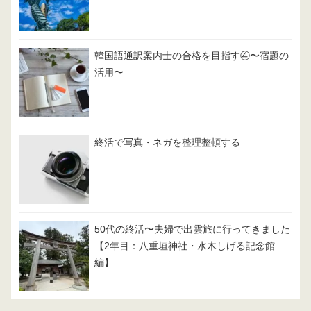
韓国語通訳案内士の合格を目指す④〜宿題の
活用〜
終活で写真・ネガを整理整頓する
50代の終活〜夫婦で出雲旅に行ってきました
【2年目：八重垣神社・水木しげる記念館
編】