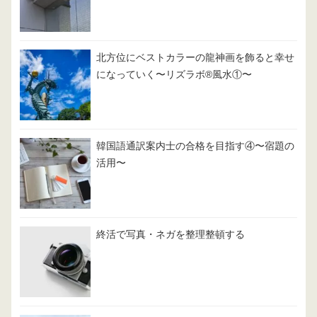
北方位にベストカラーの龍神画を飾ると幸せ
になっていく〜リズラボ®️風水①〜
韓国語通訳案内士の合格を目指す④〜宿題の
活用〜
終活で写真・ネガを整理整頓する