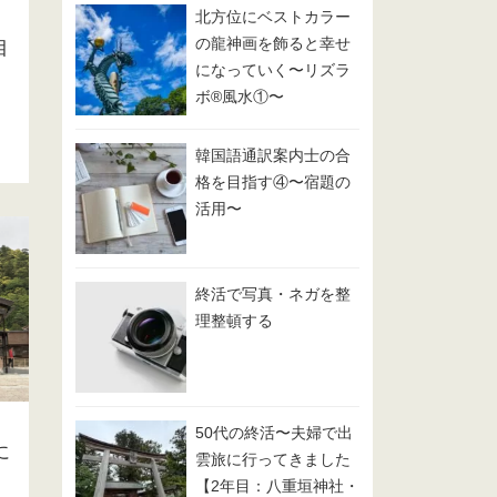
北方位にベストカラー
の龍神画を飾ると幸せ
目
になっていく〜リズラ
ボ®️風水①〜
韓国語通訳案内士の合
格を目指す④〜宿題の
活用〜
終活で写真・ネガを整
理整頓する
50代の終活〜夫婦で出
に
雲旅に行ってきました
【2年目：八重垣神社・