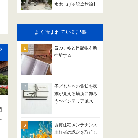
水木しげる記念館編】
よく読まれている記事
昔の手帳と日記帳を断
る
捨離する
子どもたちの賞状を家
族が見える場所に飾ろ
う〜インテリア風水
目
〜
賃貸住宅メンテナンス
主任者の認定を取得し