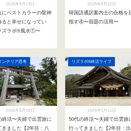
2025年9月13日
2025年6月22日
位にベストカラーの龍神
韓国語通訳案内士の合格を
飾ると幸せになってい
指す④〜宿題の活用〜
リズラボ®️風水①〜
インテリア思考
リズラボ®️終活ライフ
2025年5月18日
2025年5月11日
代の終活〜夫婦で出雲旅に
50代の終活〜夫婦で出雲旅
てきました【2年目：八
行ってきました【2年目：出