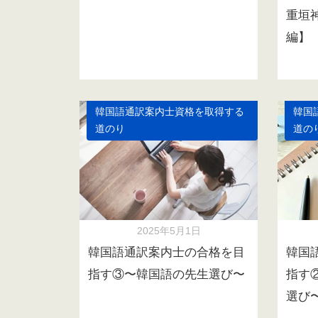
重垣
編】
韓国語通訳案内士資格を取得する
韓国
道のり
道の
2025年5月1日
韓国語通訳案内士の合格を目
韓国
指す③〜韓国語の先生選び〜
指す
選び