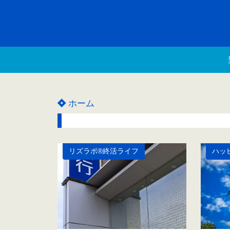
ホーム
リズラボ®️終活ライフ
ハッ