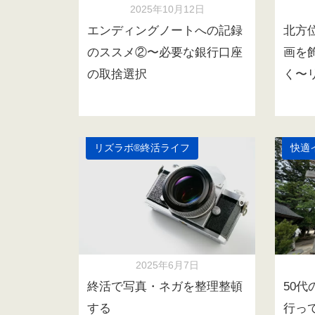
2025年10月12日
エンディングノートへの記録
北方
のススメ②〜必要な銀行口座
画を
の取捨選択
く〜
リズラボ®️終活ライフ
快適
2025年6月7日
終活で写真・ネガを整理整頓
50
する
行っ