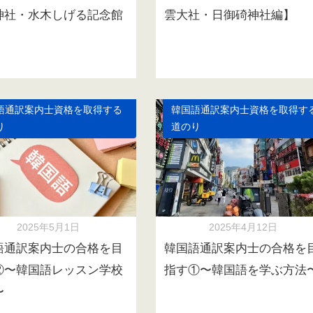
神社・水木しげる記念館
雲大社・日御碕神社編】
語通訳案内士資格を取得する
韓国語通訳案内士資格を取得す
り
道のり
2025年5月1日
2025年4月12日
語通訳案内士の合格を目
韓国語通訳案内士の合格を
②〜韓国語レッスン学校
指す①〜韓国語を学ぶ方法
〜